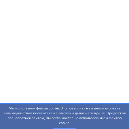
Нашли ошибку? Что-то не работает? Есть
предложения?
Написать администраторам
Мы используем файлы cookie. Это позволяет нам анализировать
взаимодействие посетителей с сайтом и делать его лучше. Продолжая
пользоваться сайтом, Вы соглашаетесь с использованием файлов
© 2026 Башкирский государственный педагогический
cookie.
университет им. М.Акмуллы