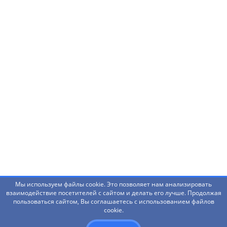
Нашли ошибку? Что-то не работает? Есть
предложения?
Написать администраторам
Мы используем файлы cookie. Это позволяет нам анализировать
взаимодействие посетителей с сайтом и делать его лучше. Продолжая
пользоваться сайтом, Вы соглашаетесь с использованием файлов
© 2026 Башкирский государственный педагогический
cookie.
университет им. М.Акмуллы