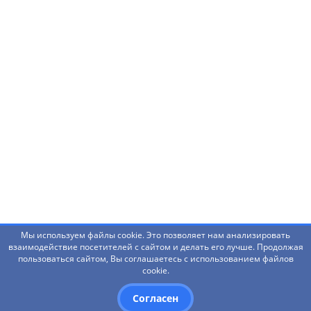
Нашли ошибку? Что-то не работает? Есть
предложения?
Написать администраторам
Мы используем файлы cookie. Это позволяет нам анализировать
взаимодействие посетителей с сайтом и делать его лучше. Продолжая
пользоваться сайтом, Вы соглашаетесь с использованием файлов
© 2026 Башкирский государственный педагогический
cookie.
университет им. М.Акмуллы
Согласен
Дизайн
- Red Promo