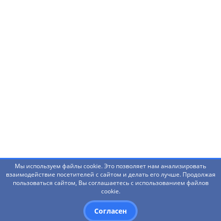
Нашли ошибку? Что-то не работает? Есть
предложения?
Написать администраторам
Мы используем файлы cookie. Это позволяет нам анализировать
взаимодействие посетителей с сайтом и делать его лучше. Продолжая
пользоваться сайтом, Вы соглашаетесь с использованием файлов
© 2026 Башкирский государственный педагогический
cookie.
университет им. М.Акмуллы
Согласен
Дизайн
- Red Promo