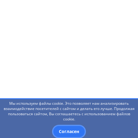
Нашли ошибку? Что-то не работает? Есть
предложения?
Написать администраторам
Мы используем файлы cookie. Это позволяет нам анализировать
взаимодействие посетителей с сайтом и делать его лучше. Продолжая
пользоваться сайтом, Вы соглашаетесь с использованием файлов
© 2026 Башкирский государственный педагогический
cookie.
университет им. М.Акмуллы
Согласен
Дизайн
- Red Promo