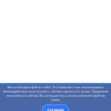
Нашли ошибку? Что-то не работает? Есть
предложения?
Написать администраторам
Мы используем файлы cookie. Это позволяет нам анализировать
взаимодействие посетителей с сайтом и делать его лучше. Продолжая
пользоваться сайтом, Вы соглашаетесь с использованием файлов
© 2026 Башкирский государственный педагогический
cookie.
университет им. М.Акмуллы
Согласен