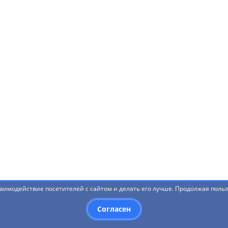
коронавирусной инфекци
я:
+7 (347) 246-46-75
 8 (800) 787-99-99
Охрана труда
Онлайн-опросы об
удовлетворенности качес
образовательной деятель
инобрнауки России:
Нашли ошибку? Что-то не 
ой и социальной защиты
Написать администратор
ощи студенческой
ия
аимодействие посетителей с сайтом и делать его лучше. Продолжая польз
Согласен
гогический университет им. М.Акмуллы