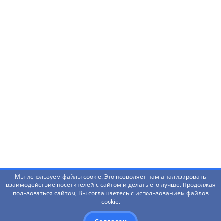
Нашли ошибку? Что-то не работает? Есть
предложения?
Написать администраторам
Мы используем файлы cookie. Это позволяет нам анализировать
взаимодействие посетителей с сайтом и делать его лучше. Продолжая
пользоваться сайтом, Вы соглашаетесь с использованием файлов
© 2026 Башкирский государственный педагогический
cookie.
университет им. М.Акмуллы