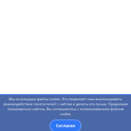
Нашли ошибку? Что-то не работает? Есть
предложения?
Написать администраторам
Мы используем файлы cookie. Это позволяет нам анализировать
взаимодействие посетителей с сайтом и делать его лучше. Продолжая
пользоваться сайтом, Вы соглашаетесь с использованием файлов
© 2026 Башкирский государственный педагогический
cookie.
университет им. М.Акмуллы
Согласен
Дизайн
- Red Promo