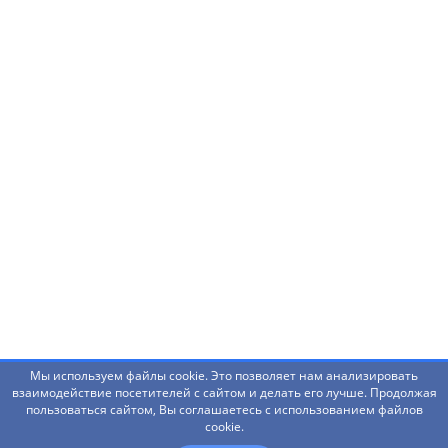
Нашли ошибку? Что-то не работает? Есть
предложения?
Написать администраторам
Мы используем файлы cookie. Это позволяет нам анализировать
взаимодействие посетителей с сайтом и делать его лучше. Продолжая
пользоваться сайтом, Вы соглашаетесь с использованием файлов
© 2026 Башкирский государственный педагогический
cookie.
университет им. М.Акмуллы