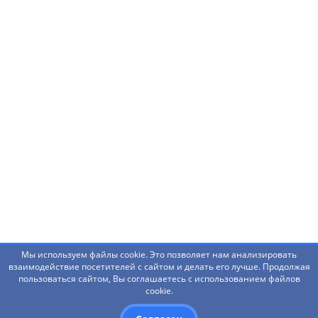
Нашли ошибку? Что-то не работает? Есть
предложения?
Написать администраторам
Мы используем файлы cookie. Это позволяет нам анализировать
взаимодействие посетителей с сайтом и делать его лучше. Продолжая
пользоваться сайтом, Вы соглашаетесь с использованием файлов
© 2026 Башкирский государственный педагогический
cookie.
университет им. М.Акмуллы