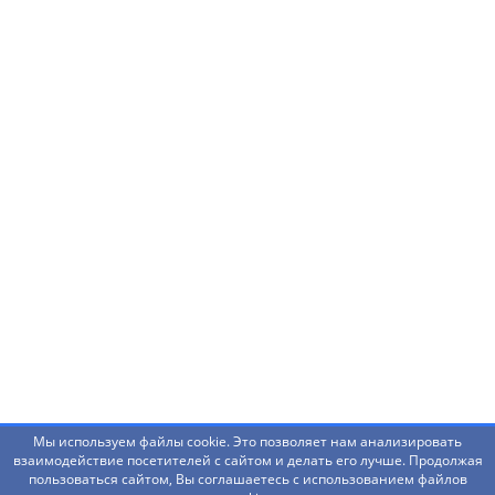
Нашли ошибку? Что-то не работает? Есть
предложения?
Написать администраторам
Мы используем файлы cookie. Это позволяет нам анализировать
взаимодействие посетителей с сайтом и делать его лучше. Продолжая
пользоваться сайтом, Вы соглашаетесь с использованием файлов
© 2026 Башкирский государственный педагогический