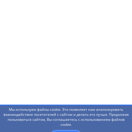
Нашли ошибку? Что-то не работает? Есть
предложения?
Написать администраторам
Мы используем файлы cookie. Это позволяет нам анализировать
взаимодействие посетителей с сайтом и делать его лучше. Продолжая
пользоваться сайтом, Вы соглашаетесь с использованием файлов
© 2026 Башкирский государственный педагогический
cookie.
университет им. М.Акмуллы