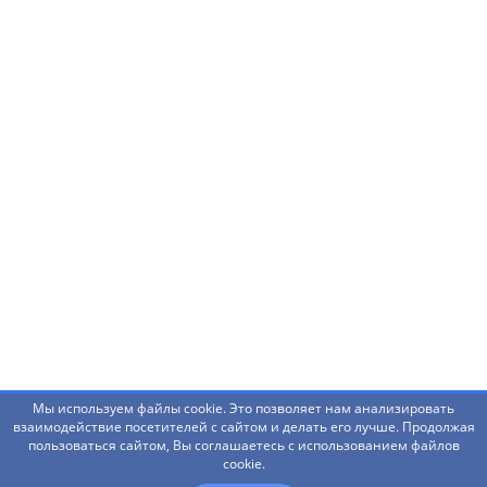
Нашли ошибку? Что-то не работает? Есть
предложения?
Написать администраторам
Мы используем файлы cookie. Это позволяет нам анализировать
взаимодействие посетителей с сайтом и делать его лучше. Продолжая
пользоваться сайтом, Вы соглашаетесь с использованием файлов
© 2026 Башкирский государственный педагогический
cookie.
университет им. М.Акмуллы