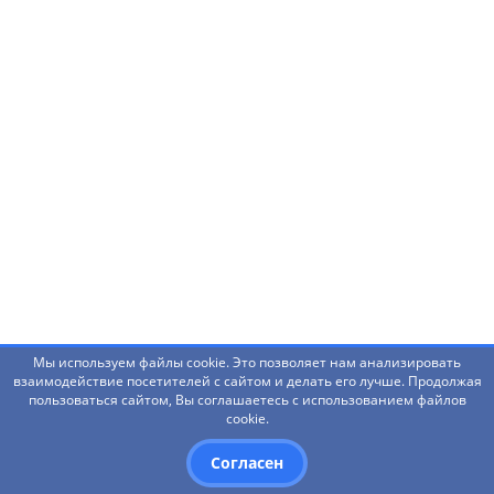
Нашли ошибку? Что-то не работает? Есть
предложения?
Написать администраторам
Мы используем файлы cookie. Это позволяет нам анализировать
взаимодействие посетителей с сайтом и делать его лучше. Продолжая
пользоваться сайтом, Вы соглашаетесь с использованием файлов
© 2026 Башкирский государственный педагогический
cookie.
университет им. М.Акмуллы
Согласен
Дизайн
- Red Promo