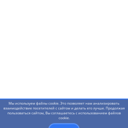
Нашли ошибку? Что-то не работает? Есть
предложения?
Написать администраторам
Мы используем файлы cookie. Это позволяет нам анализировать
взаимодействие посетителей с сайтом и делать его лучше. Продолжая
пользоваться сайтом, Вы соглашаетесь с использованием файлов
© 2026 Башкирский государственный педагогический
cookie.
университет им. М.Акмуллы