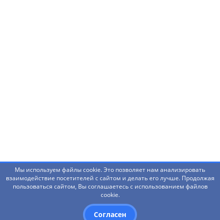
Нашли ошибку? Что-то не работает? Есть
предложения?
Написать администраторам
Мы используем файлы cookie. Это позволяет нам анализировать
взаимодействие посетителей с сайтом и делать его лучше. Продолжая
пользоваться сайтом, Вы соглашаетесь с использованием файлов
© 2026 Башкирский государственный педагогический
cookie.
университет им. М.Акмуллы
Согласен